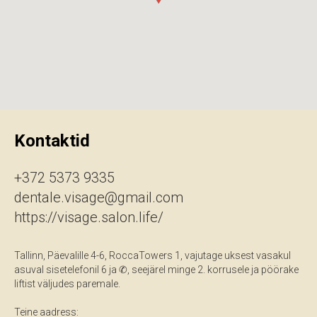
Kontaktid
+372 5373 9335
dentale.visage@gmail.com
https://visage.salon.life/
Tallinn, Päevalille 4-6, RoccaTowers 1, vajutage uksest vasakul
asuval sisetelefonil 6 ja ✆, seejärel minge 2. korrusele ja pöörake
liftist väljudes paremale.
Teine aadress: