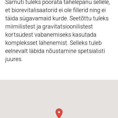
Samuti tuleks pöörata tähelepanu sellele,
et biorevitalisaatorid ei ole fillerid ning ei
täida sügavamaid kurde. Seetõttu tuleks
miimilistest ja gravitatsioonilistest
kortsudest vabanemiseks kasutada
kompleksset lähenemist. Selleks tuleb
eelnevalt läbida nõustamine spetsialisti
juures.