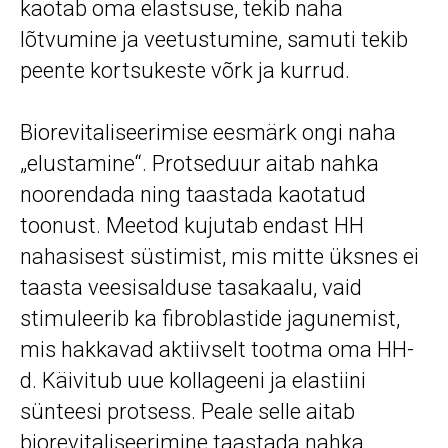
kaotab oma elastsuse, tekib naha
lõtvumine ja veetustumine, samuti tekib
peente kortsukeste võrk ja kurrud.
Biorevitaliseerimise eesmärk ongi naha
„elustamine“. Protseduur aitab nahka
noorendada ning taastada kaotatud
toonust. Meetod kujutab endast HH
nahasisest süstimist, mis mitte üksnes ei
taasta veesisalduse tasakaalu, vaid
stimuleerib ka fibroblastide jagunemist,
mis hakkavad aktiivselt tootma oma HH-
d. Käivitub uue kollageeni ja elastiini
sünteesi protsess. Peale selle aitab
biorevitaliseerimine taastada nahka